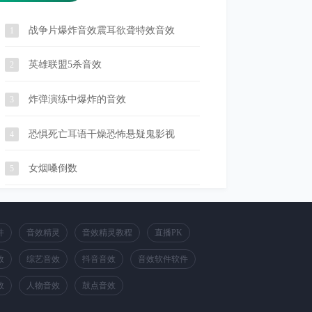
战争片爆炸音效震耳欲聋特效音效
1
英雄联盟5杀音效
2
炸弹演练中爆炸的音效
3
恐惧死亡耳语干燥恐怖悬疑鬼影视
4
女烟嗓倒数
5
件
音效精灵
音效精灵教程
直播PK
效
综艺音效
抖音音效
音效软件软件
效
人物音效
鼓点音效