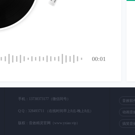
00:01
手机：13738373177（微信同号）
音效软
Q Q：
328493711
（在线时间早上8点-晚上8点）
动画音
版权：音效精灵官网（www.yxiao.vip）
搞笑音