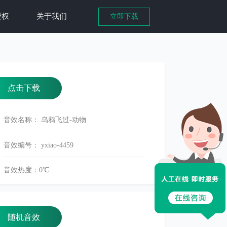
授权
关于我们
立即下载
点击下载
音效名称： 乌鸦飞过-动物
音效编号： yxiao-4459
音效热度：
0
℃
随机音效